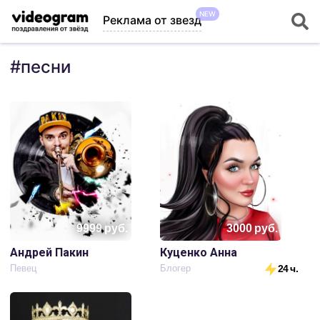
NEW
Реклама от звезд
#
песни
9999
руб.
3000
руб.
Андрей Пакин
Куценко Анна
Певец
Блогер
24 ч.