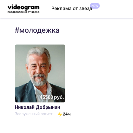
NEW
Реклама от звезд
#
молодежка
45500
руб.
Николай Добрынин
Заслуженный артист России, актер театра и кино
24 ч.