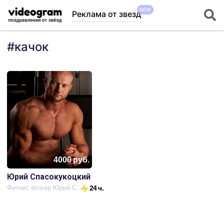
NEW
Реклама от звезд
#
качок
4000
руб.
Юрий Спасокукоцкий
Фитнес блогер Юрий Спасокукоцкий
24 ч.