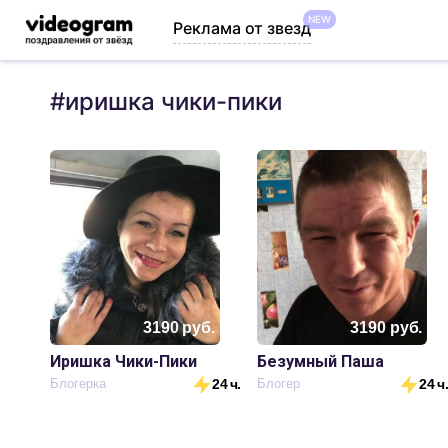
NEW
Реклама от звезд
#
иришка чики-пики
3190
руб.
3190
руб.
Иришка Чики-Пики
Безумный Паша
Блогерка
24 ч.
Блогер
24 ч