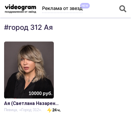
NEW
Реклама от звезд
#
город 312 Ая
10000
руб.
Ая (Светлана Назаренко)
Певица, «Город 312».
24 ч.