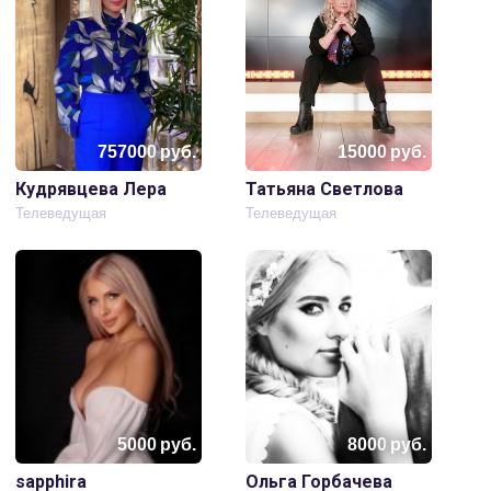
757000
руб.
15000
руб.
Кудрявцева Лера
Татьяна Светлова
Телеведущая
Телеведущая
5000
руб.
8000
руб.
sapphira
Ольга Горбачева