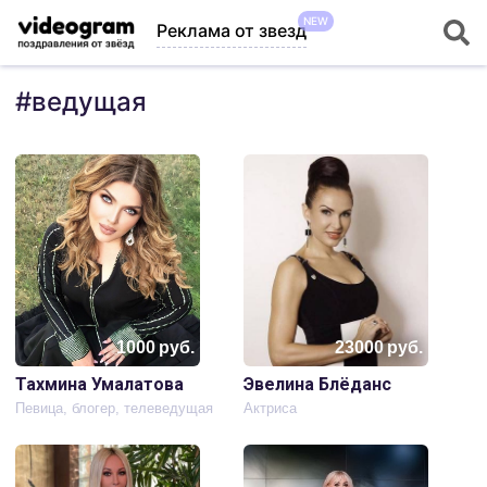
NEW
Реклама от звезд
#
ведущая
1000
руб.
23000
руб.
Тахмина Умалатова
Эвелина Блёданс
Певица, блогер, телеведущая
Актриса