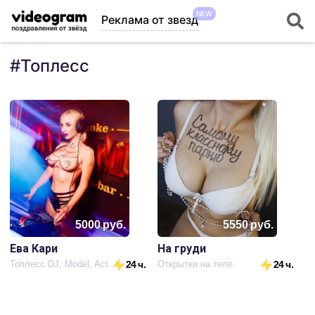
NEW
Реклама от звезд
#
Топлесс
5000
руб.
5550
руб.
Ева Кари
На груди
Топлесс DJ, Model, Actress
24 ч.
Открытки на теле
24 ч.