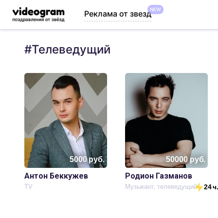
NEW
Реклама от звезд
#
Телеведущий
5000
руб.
50000
руб.
Антон Беккужев
Родион Газманов
TV
Музыкант, телеведущий
24 ч