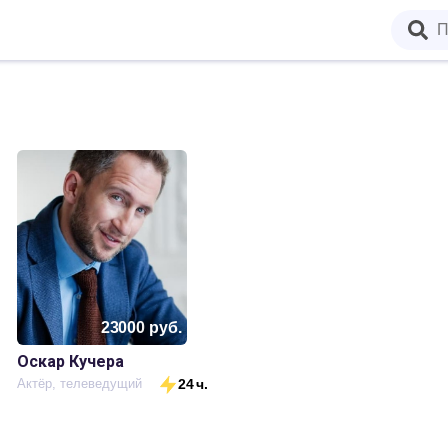
23000
руб.
Оскар Кучера
.
Актёр, телеведущий
24 ч.