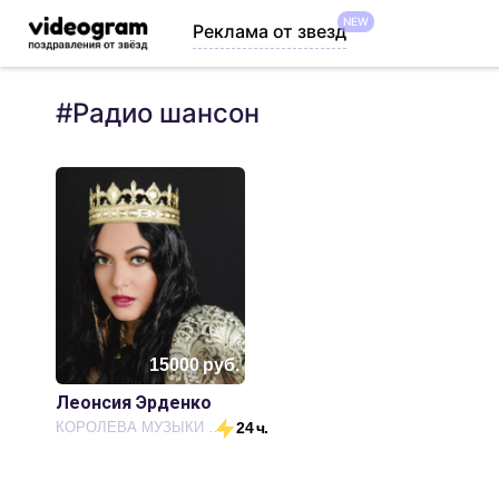
NEW
Реклама от звезд
#
Радио шансон
15000
руб.
Леонсия Эрденко
КОРОЛЕВА МУЗЫКИ РУССКИХ ЦЫГАН
24 ч.