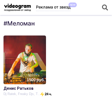
NEW
Реклама от звезд
#
Меломан
1500
руб.
Денис Ратьков
Dj Ratek, Freaky Djs, TheOne
24 ч.