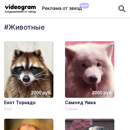
NEW
Реклама от звезд
#
Животные
2000
руб.
2000
руб.
Енот Торнадо
Самоед Умка
Енот
Собака