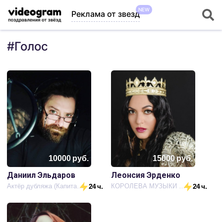
NEW
Реклама от звезд
#
Голос
10000
руб.
15000
руб.
Даниил Эльдаров
Леонсия Эрденко
Актёр дубляжа (Капитан Америка)
24 ч.
КОРОЛЕВА МУЗЫКИ РУССКИХ ЦЫГАН
24 ч.