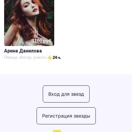
3100
руб.
Арина Данилова
Певица, блогер, участница шоу «Голос дети» и «Голос»
24 ч.
Вход для звезд
Регистрация звезды