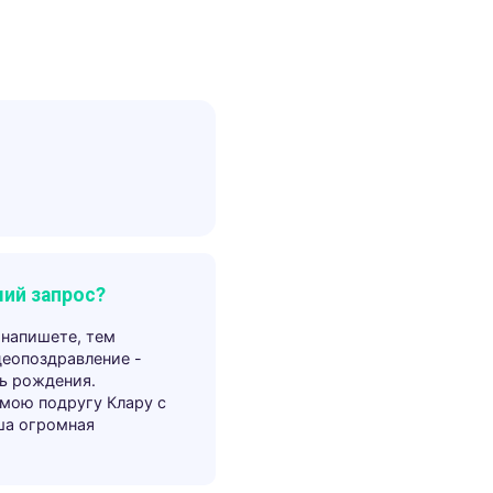
ий запрос?
 напишете, тем
деопоздравление -
ь рождения.
 мою подругу Клару с
ша огромная