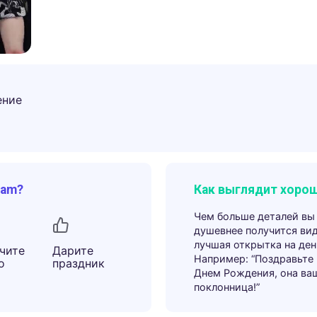
ение
ram?
Как выглядит хорош
Чем больше деталей вы
душевнее получится ви
лучшая открытка на ден
чите
Дарите
Например: “Поздравьте
о
праздник
Днем Рождения, она ва
поклонница!”