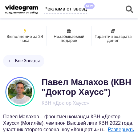
NEW
Реклама от звезд
Выполнение за 24
Незабываемый
Гарантия возврата
часа
подарок
денег
Все Звёзды
Павел Малахов (КВН
"Доктор Хаусс")
КВН «Доктор Хаусс»
Павел Малахов – фронтмен команды КВН «Доктор
Хаусс» (Могилёв), чемпион Высшей лиги КВН 2022 года,
участник второго сезона шоу «Концерты» н
...
Развернуть