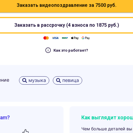
Заказать видеопоздравление за
7500
руб.
Заказать в рассрочку (4 взноса по
1875
руб.)
Как это работает?
ение
музыка
певица
ram?
Как выглядит хорош
Чем больше деталей вы