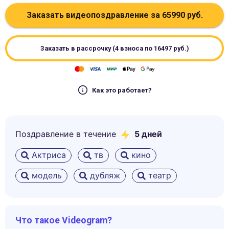
Заказать видеопоздравление за
65990
руб.
Заказать в рассрочку (4 взноса по
16497
руб.)
Как это работает?
Поздравление в течение
5
дней
Актриса
тв
кино
модель
дубляж
театр
Что такое Videogram?